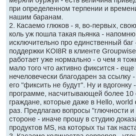
меряли буржуи - есть величина приве
при определенном терпении и времени
нашим баранам.
2. Касаемо глюков - я, во-первых, сво
коль уж пошла такая пьянка - напомню,
исключительно про единственный баг 
поддержки KOI8R в клиенте Groupwise 7
работает уже нормально - о чем я тоже 
мало того что активно фиксится - еще
нечеловечески благодарен за ссылку - г
его "фиксить не будут". Ну и вдогонку 
программе, насчитывающей более 10 
граждане, которые даже в Hello, worl
раз. Предлагаю вопросы "глючности и 
стороне - иначе прошу в студию дока
продуктов MS, на которых ты так нас