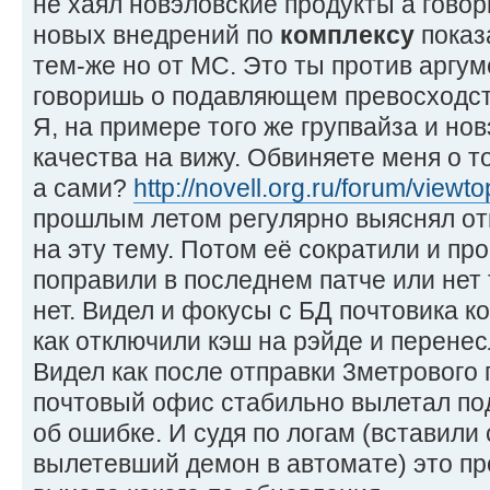
не хаял новэловские продукты а говор
новых внедрений по
комплексу
показ
тем-же но от МС. Это ты против аргу
говоришь о подавляющем превосходств
Я, на примере того же групвайза и нов
качества на вижу. Обвиняете меня о т
а сами?
http://novell.org.ru/forum/viewtop
прошлым летом регулярно выяснял от
на эту тему. Потом её сократили и пр
поправили в последнем патче или нет 
нет. Видел и фокусы с БД почтовика к
как отключили кэш на рэйде и перенес
Видел как после отправки 3метрового
почтовый офис стабильно вылетал по
об ошибке. И судя по логам (вставили
вылетевший демон в автомате) это пр