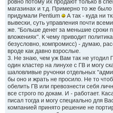
ровно потому их продают только в с
магазинах и т.д. Примерно то же было с
придумали Pentium
А так - куда ни 
вывески, суть управления почти всеми
же. "Больше денег за меньшие сроки
вложениях". К чему приводит политика
безусловно, компромисс) - думаю, рас
вроде как давно взрослые.
3. Не знаю, чем уж Вам так не угодил 
один кластер на линухе с ГВ и могу ск
шаловливые ручонки отдельных "адми
бы оно и жрать не просило. Не то что
обелить ГВ или превознести себя личн
все строго по докам. И - работает. Кас
писал тогда и могу специально для Ва
компанией принято решение не портиро