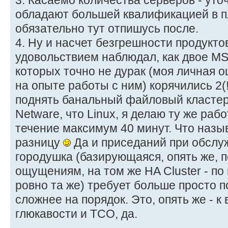
3. Касаемо количества серверов - уто
обладают большей квалификацией в п
обязательно тут отпишусь после.
4. Ну и насчет безгрешности продуктов
удовольствием наблюдал, как двое MS
которых точно не дурак (моя личная 
на опыте работы с ним) корячились 2(
поднять банальный файловый кластер
Netware, что Linux, я делаю ту же рабо
течение максимум 40 минут. Что назыв
разницу
Да и приседаний при обслу
городушка (базирующаяся, опять же, 
ощущениям, на том же HA Cluster - по
ровно та же) требует больше просто п
сложнее на порядок. Это, опять же - к
глюкавости и ТСО, да.