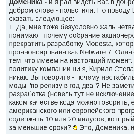
Доменика
- и я рад видеть Вас в доб
добром слове - польстили. По поводу 
сказать следующее:
1. Да, мне тоже безусловно жаль нетва
понимаю - почему собрание акционер
прекратить разработку Modesta, кото
проанонсирована как Netware 7. Одна
тем, что имеем на настоящий момент. 
политику компании ни я, Кирилл Степ
никак. Вы говорите - почему нестаби
моды "по релизу в год-два"? Не замети
разработка (новель тут не исключени
каком качестве кода можно говорить, 
американского или европейского про
содержать 10 или 20 индусов, которы
за меньшие сроки?
Это, Доменика, н