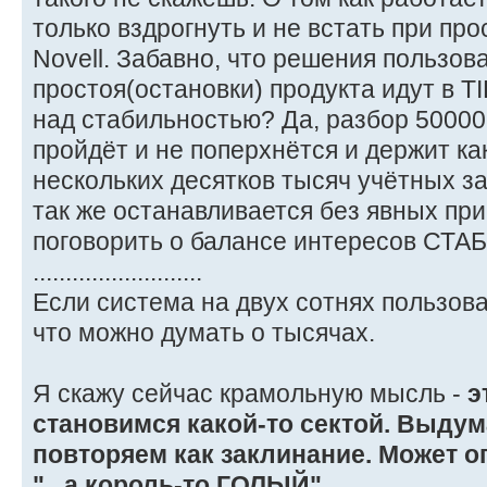
только вздрогнуть и не встать при пр
Novell. Забавно, что решения пользо
простоя(остановки) продукта идут в T
над стабильностью? Да, разбор 5000
пройдёт и не поперхнётся и держит ка
нескольких десятков тысяч учётных з
так же останавливается без явных при
поговорить о балансе интересов СТ
..........................
Если система на двух сотнях пользов
что можно думать о тысячах.
Я скажу сейчас крамольную мысль -
э
становимся какой-то сектой. Выдумал
повторяем как заклинание. Может ог
"...а король-то ГОЛЫЙ".