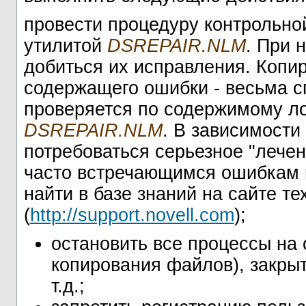
провести процедуру контрольно
утилитой
DSREPAIR.NLM
. При 
добиться их исправления. Копи
содержащего ошибки - весьма 
проверяется по содержимому ло
DSREPAIR.NLM
. В зависимости
потребоваться серьезное "лече
часто встречающимся ошибкам 
найти в базе знаний на сайте т
(
http://support.novell.com
);
остановить все процессы на 
копирования файлов), закры
т.д.;