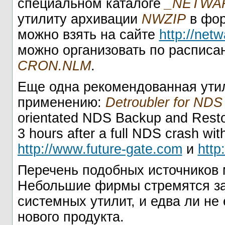
специальном каталоге
_NETWA
утилиту архивации
NWZIP
в фор
можно взять на сайте
http://net
можно организовать по расписа
CRON.NLM
.
Еще одна рекомендованная утил
применению:
Detroubler for NDS
orientated NDS Backup and Restor
3 hours after a full NDS crash wit
http://www.future-gate.com
и
http
Перечень подобных источников 
Небольшие фирмы стремятся за
системных утилит, и едва ли н
нового продукта.