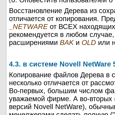
Оповестить пользователей о
Восстановление Дерева из сохр
отличается от копирования. Пре
_NETWARE
от ВСЕХ находящихс
рекомендуется в любом случае
расширениями
BAK
и
OLD
или н
4.3. в системе Novell NetWare 5
Копирование файлов Дерева в си
несколько отличается от рассмо
Во-первых, большим числом фай
уважаемой фирме. А во-вторых 
версий Novell NetWare), обыч
менеджерами сделать полную ("